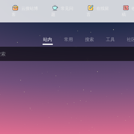
云搜站博
常见问
在线留
客
题
言
稿
站内
常用
搜索
工具
社