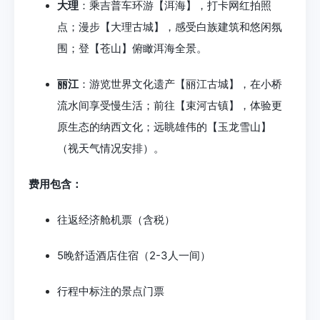
大理
：乘吉普车环游【洱海】，打卡网红拍照
点；漫步【大理古城】，感受白族建筑和悠闲氛
围；登【苍山】俯瞰洱海全景。
丽江
：游览世界文化遗产【丽江古城】，在小桥
流水间享受慢生活；前往【束河古镇】，体验更
原生态的纳西文化；远眺雄伟的【玉龙雪山】
（视天气情况安排）。
费用包含：
往返经济舱机票（含税）
5晚舒适酒店住宿（2-3人一间）
行程中标注的景点门票