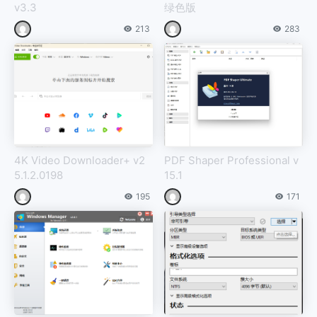
v3.3
绿色版
213
283
4K Video Downloader+ v2
PDF Shaper Professional v
5.1.2.0198
15.1
195
171