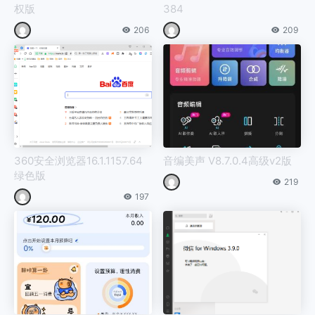
权版
384
206
209
360安全浏览器16.1.1157.64
音编美声 V8.7.0.4高级v2版
绿色版
219
197