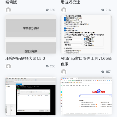
精简版
用游戏变速
180
216
压缩密码解锁大师1.5.0
AltSnap窗口管理工具v1.65绿
色版
266
157