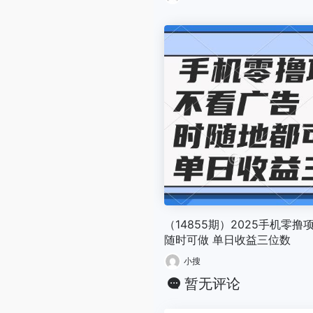
（14855期）2025手机零撸
随时可做 单日收益三位数
小搜
暂无评论