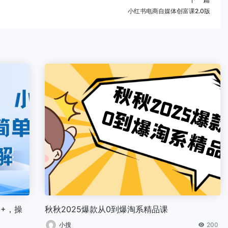
小红书电商自媒体创富课2.0版
0+，操
秋秋2025爆款从0到爆淘系精品课
小搜
200