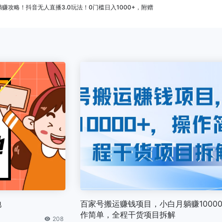
赚攻略！抖音无人直播3.0玩法！0门槛日入1000+，附赠
地
百家号搬运赚钱项目，小白月躺赚1000
作简单，全程干货项目拆解
208