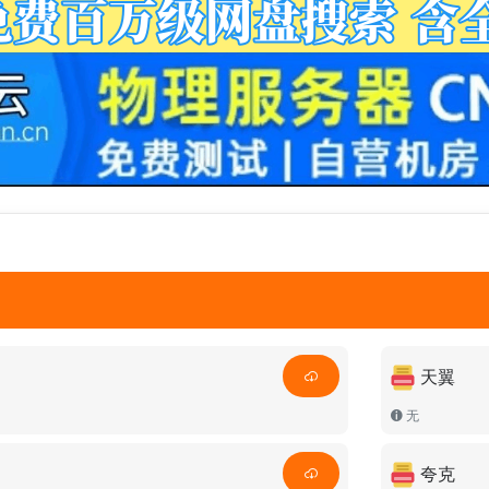
天翼
无
夸克