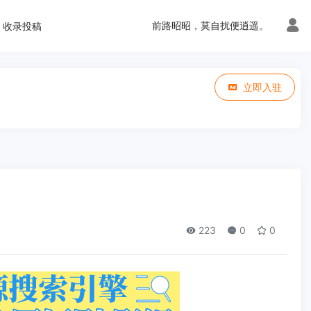
前路昭昭，莫自扰便逍遥。
收录投稿
立即入驻
223
0
0