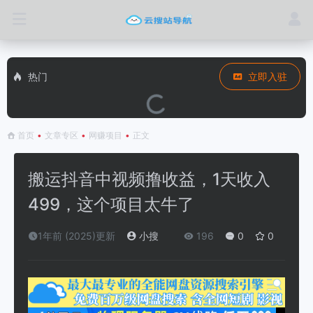
热门
立即入驻
首页
•
文章专区
•
网赚项目
•
正文
搬运抖音中视频撸收益，1天收入
499，这个项目太牛了
1年前 (2025)更新
小搜
196
0
0