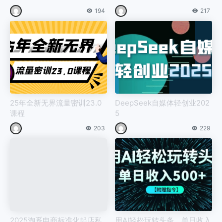
现方式轻松月入过万
194
217
25年全新无界流量密训23.0
DeepSeek自媒体轻创业202
课程
5
203
229
2025淘系电商标准化起店私
用AI轻松玩转头条，单日收入