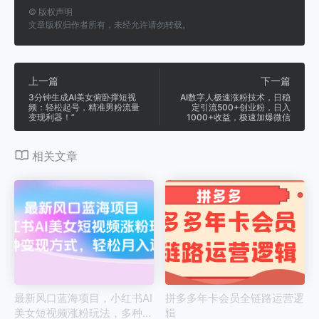
©
版权声明
文章版权归作者所有，未经允许请勿转载。
上一篇
下一篇
3分钟生成AI美女俯卧撑短视
AI数字人极速涨粉技术，日稳
频：轻松起号，精准男粉流量
定引流500+创业粉，日入
变现利器！”
1000+收益，极速加爆微信
相关文章
最新风口蓝海项目，小红书AI
拼多多年卡会员全链路运营逻
美女短视频涨粉玩法，多种变
辑