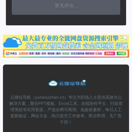
暂无评论...
云搜站导航（yunsouzhan.cn）专注为职场人士提供高效办公
解决方案，聚合PPT模板、Excel工具、在线协作平台、行政管
理系统等实用资源，严选全网可商用、免版权素材，每日人工
更新验证，网址大全，助力提升工作效率。即点即用，无广告
干扰！