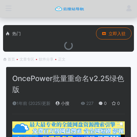
热门
立即入驻
首页
•
文章专区
•
软件分享
•
正文
OncePower批量重命名v2.25绿色
版
1年前 (2025)更新
小搜
227
0
0