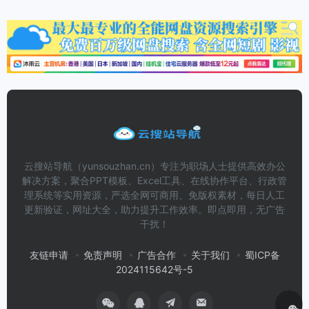
云搜站导航（yunsouzhan.cn）专注为职场人士提供高效办公
解决方案，聚合PPT模板、Excel工具、在线协作平台、行政管
理系统等实用资源，严选全网可商用、免版权素材，每日人工
更新验证，网址大全，助力提升工作效率。即点即用，无广告
干扰！
友链申请
免责声明
广告合作
关于我们
蜀ICP备
2024115642号-5