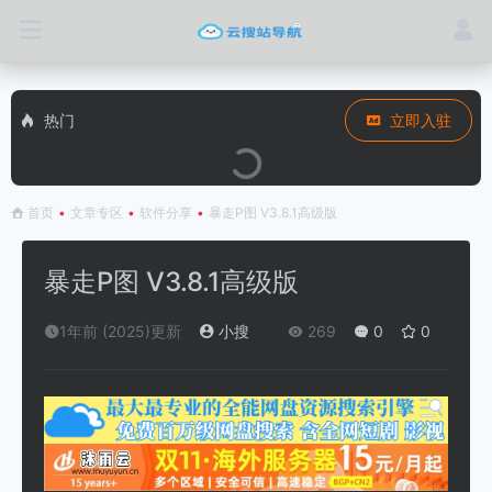
热门
立即入驻
首页
•
文章专区
•
软件分享
•
暴走P图 V3.8.1高级版
暴走P图 V3.8.1高级版
1年前 (2025)更新
小搜
269
0
0