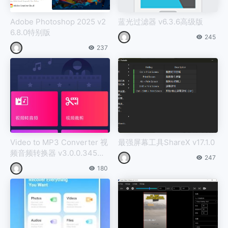
Adobe Photoshop 2025 v2
蓝光过滤器 v6.3.6高级版
6.8.0特别版
245
237
Video to MP3 Converter 视
最强屏幕工具ShareX v17.1.0
频音频转换器 v3.0.0.345高
247
级版
180