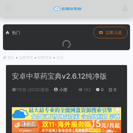
热门
立即入驻
首页
•
文章专区
•
软件分享
•
正文
安卓中草药宝典v2.6.12纯净版
1年前 (2025)更新
小搜
162
0
0