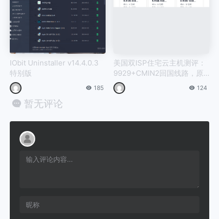
IObit Uninstaller v14.4.0.3
美国双ISP住宅云主机测评：
特别版
9929+CMIN2回国线路，原
生IP解锁TikTok与亚马逊，4
185
124
5元/月起
暂无评论