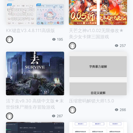
KK键盘V3.4.8.111高级版
天芒之神v1.0.02无限修改★
美少女卡牌三国游戏
195
257
活下去v9.30 高级中文版★末
压缩密码解锁大师1.5.0
世惊悚尸潮生存冒险游戏
266
267