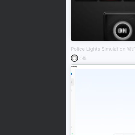
Police Lights Simulatio
小搜