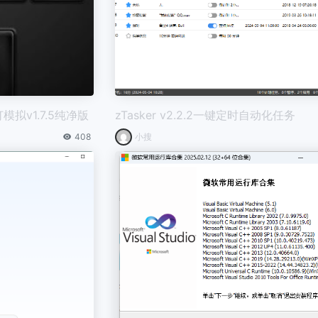
n 警灯模拟v1.7.5纯净版
zTasker v2.2.2一键定时自动化任务
408
小搜