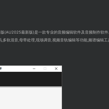
025破解版(AU2025最新版)是一款专业的音频编辑软件及音频制作软件.A
码,多轨混音,母带处理,现场调音,视频音轨编辑等功能,频谱编辑