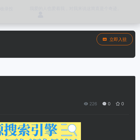
我爱的人也爱着我，对我来说这简直是个奇迹。
收录投
立即入驻
226
0
0