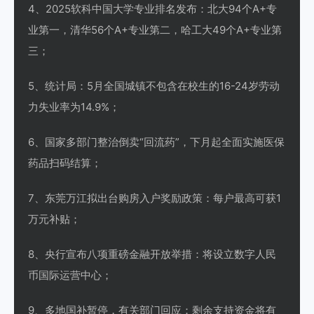
4、2025软科中国大学专业排名发布：北大94个A+专
业第一，清华56个A+专业第二，哈工大49个A+专业第
三；
5、统计局：5月全国城镇不包含在校生的16-24岁劳动
力失业率为14.9%；
6、国家多部门整治倒卖“回流药”，下月起全面实施医保
药品扫码结算；
7、东莞万江拟出台购房入户奖励政策：每户最高可获1
万元补贴；
8、央行宣布八项重磅金融开放举措：将设立数字人民
币国际运营中心；
9、多地国补暂停，有关部门回应：剩余支持资金将有