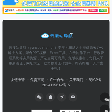
云搜站导航（yunsouzhan.cn）专注为职场人士提供高效办公
解决方案，聚合PPT模板、Excel工具、在线协作平台、行政管
理系统等实用资源，严选全网可商用、免版权素材，每日人工
更新验证，网址大全，助力提升工作效率。即点即用，无广告
干扰！
友链申请
免责声明
广告合作
关于我们
蜀ICP备
2024115642号-5