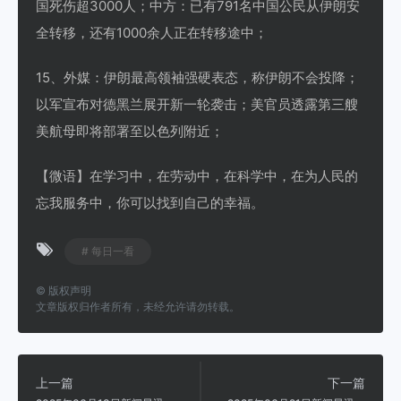
国死伤超3000人；中方：已有791名中国公民从伊朗安
全转移，还有1000余人正在转移途中；
15、外媒：伊朗最高领袖强硬表态，称伊朗不会投降；
以军宣布对德黑兰展开新一轮袭击；美官员透露第三艘
美航母即将部署至以色列附近；
【微语】在学习中，在劳动中，在科学中，在为人民的
忘我服务中，你可以找到自己的幸福。
# 每日一看
©
版权声明
文章版权归作者所有，未经允许请勿转载。
上一篇
下一篇