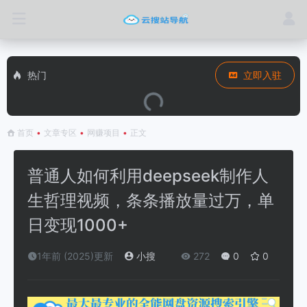
热门
立即入驻
首页
•
文章专区
•
网赚项目
•
正文
普通人如何利用deepseek制作人
生哲理视频，条条播放量过万，单
日变现1000+
1年前 (2025)更新
小搜
272
0
0