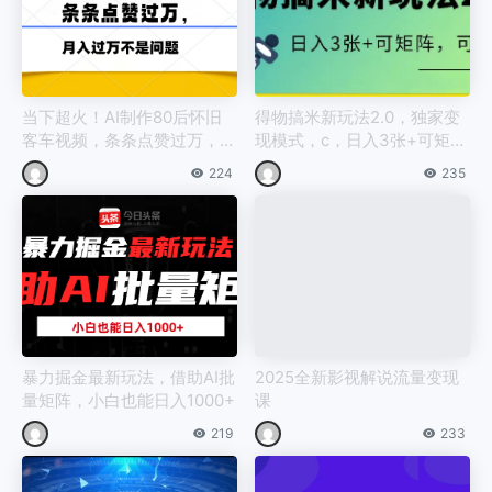
当下超火！AI制作80后怀旧
得物搞米新玩法2.0，独家变
客车视频，条条点赞过万，月
现模式，c，日入3张+可矩
入过万不是问题
阵，可放大
224
235
暴力掘金最新玩法，借助AI批
2025全新影视解说流量变现
量矩阵，小白也能日入1000+
课
219
233