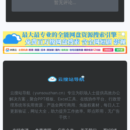
暂无评论...
云搜站导航（yunsouzhan.cn）专注为职场人士提供高效办公
解决方案，聚合PPT模板、Excel工具、在线协作平台、行政管
理系统等实用资源，严选全网可商用、免版权素材，每日人工
更新验证，网址大全，助力提升工作效率。即点即用，无广告
干扰！