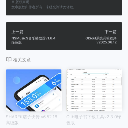
©
版权声明
文章版权归作者所有，未经允许请勿转载。
上一篇
下一篇
NSMusicS音乐播放器v1.6.4
OlSoul系统调校程序
绿色版
v2025.06.12
相关文章
SHAREit茄子快传 v6.52.18
Olib电子书下载工具v2.3.0绿
高级版
色版