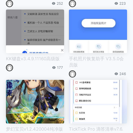
252
223
KK键盘v3.4.9.11160高级版
手机照片恢复助手 V3.5.0会
员版
177
246
梦幻宝贝v1.2.420004纯净版
TickTick Pro 滴答清单v7.6.