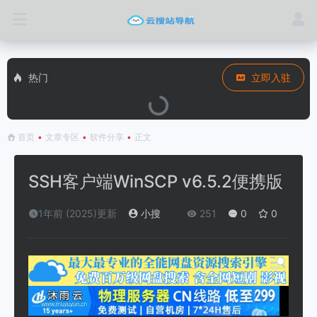
热门
立即入驻
首页
•
文章专区
•
软件分享
•
正文
SSH客户端WinSCP v6.5.2便携版
1年前 (2025)更新
小搜
251
0
0