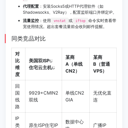
代理配置
：安装Socks5或HTTP代理软件（如
Shadowsocks、V2Ray），配置监听端口并绑定IP。
流量监控
：使用
或
命令实时查看带
vnstat
iftop
宽使用情况。超出套餐流量前会收到邮件提醒。
同类竞品对比
对
某商
某商
比
美国双ISP
A（单线
B（普通
维
住宅云主机
CN2）
VPS）
度
回
国
9929+CMIN2
单线CN2
无优化直
线
双线
GIA
连
路
IP
数据中心
类
原生ISP住宅IP
广播IP