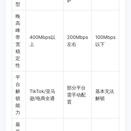
IP
型
晚
高
峰
带
400Mbps以
200Mbps
100Mbps
宽
上
左右
以下
稳
定
性
平
台
部分平台
解
TikTok/亚马
基本无法
需手动配
锁
逊/电商全通
解锁
置
能
力
最