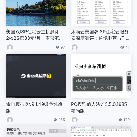
美国双ISP住宅云主机测评：
沐雨云美国双ISP住宅云服务
2核2G仅38元/月，不限流量
器深度测评：跨境电商与TikT
+9929回国线路，优惠码MY
ok运营首选
97
41
Y2026
雷电模拟器v9.1.49绿色纯净
PC搜狗输入法v15.5.0.1985
版
精简版
255
179