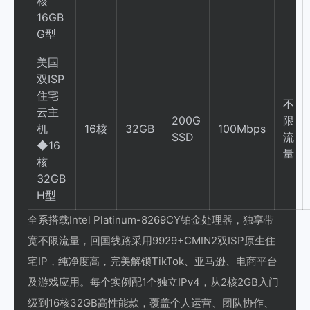
核
16GB
G型
美国
双ISP
住宅
不
云主
200G
限
机
16核
32GB
100Mbps
SSD
流
◆16
量
核
32GB
H型
全系搭载Intel Platinum-8269CY铂金处理器，独享带
宽不限流量，回国线路采用9929+CMIN2双ISP原生住
宅IP，纯净度高，完美解锁TikTok、亚马逊、电商平台
及游戏应用。每个实例配1个独立IPv4，从2核2GB入门
级到16核32GB高性能款，覆盖个人运营、团队协作、