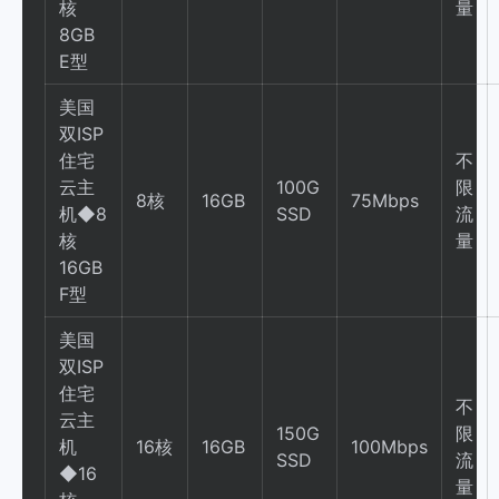
核
量
8GB
E型
美国
双ISP
住宅
不
云主
100G
限
8核
16GB
75Mbps
机◆8
SSD
流
核
量
16GB
F型
美国
双ISP
住宅
不
云主
150G
限
机
16核
16GB
100Mbps
SSD
流
◆16
量