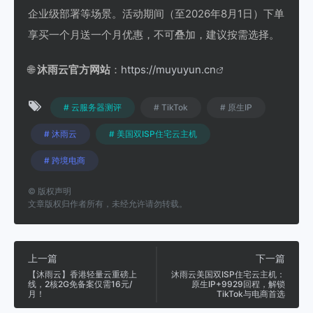
企业级部署等场景。活动期间（至2026年8月1日）下单
享买一个月送一个月优惠，不可叠加，建议按需选择。
🌐
沐雨云官方网站
：
https://muyuyun.cn
# 云服务器测评
# TikTok
# 原生IP
# 沐雨云
# 美国双ISP住宅云主机
# 跨境电商
©
版权声明
文章版权归作者所有，未经允许请勿转载。
上一篇
下一篇
【沐雨云】香港轻量云重磅上
沐雨云美国双ISP住宅云主机：
线，2核2G免备案仅需16元/
原生IP+9929回程，解锁
月！
TikTok与电商首选