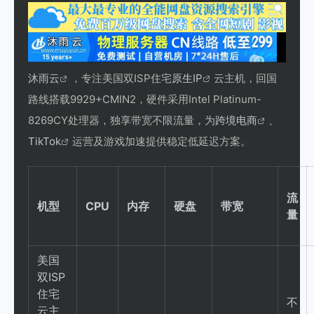
沐雨云
，专注美国双ISP住宅
原生IP
云主机，回国
路线搭载9929+CMIN2，硬件采用Intel Platinum-
8269CY处理器，独享带宽不限流量，为
跨境电商
、
TikTok
运营及游戏加速提供稳定低延迟方案。
流
机型
CPU
内存
硬盘
带宽
量
美国
双ISP
住宅
不
云主