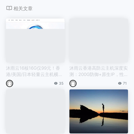
相关文章
沐雨云16核16G仅99元！香
沐雨云香港高防云主机深度实
港/美国/日本轻量云主机横
测：200G防御+原生IP，性
评，低价高配免备案
能价格真能打
35
71