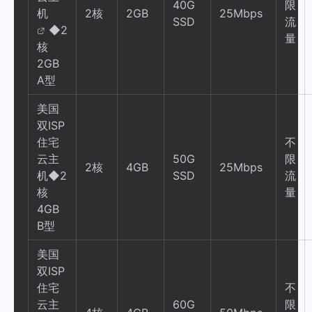
40G
限
机
2核
2GB
25Mbps
SSD
流
◆2
量
核
2GB
A型
美国
双ISP
住宅
不
云主
50G
限
2核
4GB
25Mbps
机◆2
SSD
流
核
量
4GB
B型
美国
双ISP
住宅
不
云主
60G
限