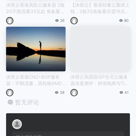
沐雨云香港高防云服务器 2核
【沐雨云】香港轻量云重磅上
2G不限流量35元起 免备案A
线，2核2G免备案仅需16元/
MD高性能
月！
26
80
沐雨云香港CN2+BGP服务
沐雨云美国双ISP住宅云服务
器：不限流量，高性能AMD/
器深度测评：跨境电商与TikT
铂金处理器，低至28元/月
ok运营首选
38
41
暂无评论