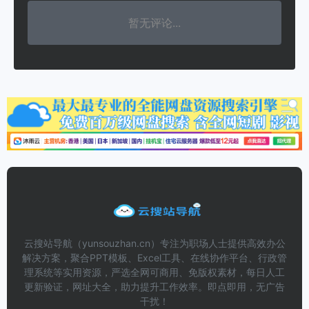
暂无评论...
云搜站导航（yunsouzhan.cn）专注为职场人士提供高效办公
解决方案，聚合PPT模板、Excel工具、在线协作平台、行政管
理系统等实用资源，严选全网可商用、免版权素材，每日人工
更新验证，网址大全，助力提升工作效率。即点即用，无广告
干扰！