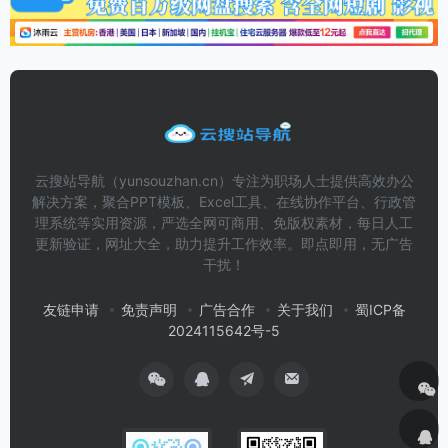
云搜站导航（yunsouzhan.cn）专注为职场人士提供高效办公
解决方案，聚合PPT模板、Excel工具、在线协作平台、行政管
理系统等实用资源，严选全网可商用、免版权素材，每日人工
更新验证，网址大全，助力提升工作效率。即点即用，无广告
干扰！
友链申请
免责声明
广告合作
关于我们
蜀ICP备
2024115642号-5