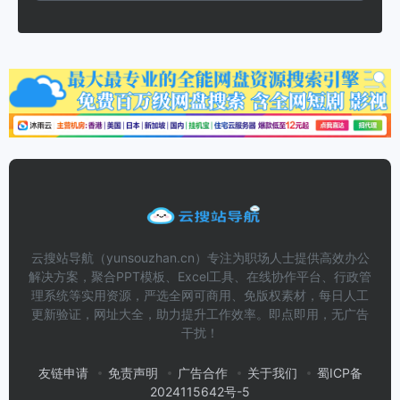
云搜站导航（yunsouzhan.cn）专注为职场人士提供高效办公
解决方案，聚合PPT模板、Excel工具、在线协作平台、行政管
理系统等实用资源，严选全网可商用、免版权素材，每日人工
更新验证，网址大全，助力提升工作效率。即点即用，无广告
干扰！
友链申请
免责声明
广告合作
关于我们
蜀ICP备
2024115642号-5