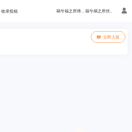
祸兮福之所倚，福兮祸之所伏。
收录投稿
立即入驻