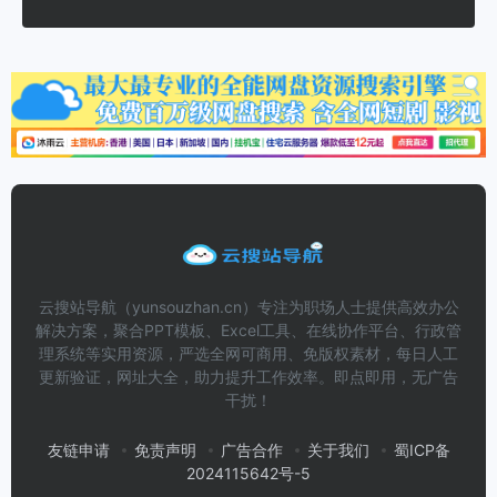
云搜站导航（yunsouzhan.cn）专注为职场人士提供高效办公
解决方案，聚合PPT模板、Excel工具、在线协作平台、行政管
理系统等实用资源，严选全网可商用、免版权素材，每日人工
更新验证，网址大全，助力提升工作效率。即点即用，无广告
干扰！
友链申请
免责声明
广告合作
关于我们
蜀ICP备
2024115642号-5