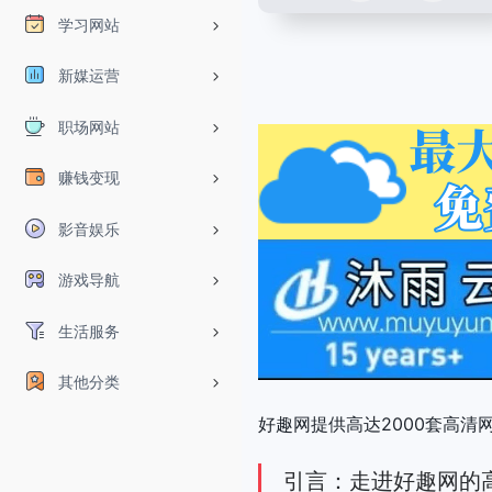
学习网站
新媒运营
职场网站
赚钱变现
影音娱乐
游戏导航
生活服务
其他分类
好趣网提供高达2000套高
引言：走进好趣网的