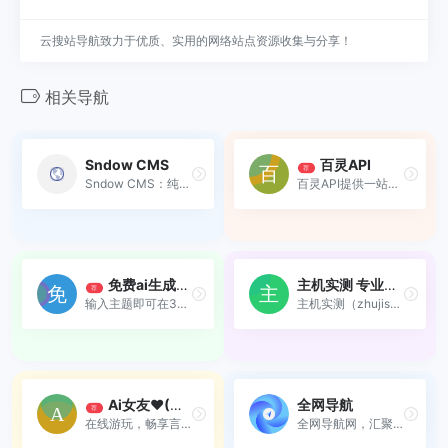
云搜站导航致力于优质、实用的网络站点资源收集与分享！
相关导航
Sndow CMS
百灵API
荐
Sndow CMS：纯原生PHP轻量级开源，无框架依赖，5分钟安装，内置RBAC、API及11种小工具。
百灵API提供一站式高质量接口、在线调试与7×24技术支持，助力开发者快速集成上线。
免费ai生成PPT
主机实测 专业云服务器测评与高性价比推荐
荐
输入主题即可在3分钟内生成专业级PPT
主机实测（zhujishice.cn）是专业的云服务器测评平台，提供阿里云、腾讯云、华为云等主流厂商的深度评测、性能对比与最新优惠，帮助个人开发者与中小企业挑选高性价比、稳定可靠的云服务器。
Ai女友❤(在线游玩)
全网导航
荐
在线游玩，畅享言情自由。
全网导航网，汇聚800+优质导...