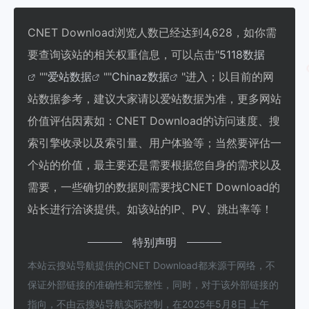
CNET Download浏览人数已经达到4,628，如你需
要查询该站的相关权重信息，可以点击"
5118数据
""
爱站数据
""
Chinaz数据
"进入；以目前的网
站数据参考，建议大家请以爱站数据为准，更多网站
价值评估因素如：CNET Download的访问速度、搜
索引擎收录以及索引量、用户体验等；当然要评估一
个站的价值，最主要还是需要根据您自身的需求以及
需要，一些确切的数据则需要找CNET Download的
站长进行洽谈提供。如该站的IP、PV、跳出率等！
特别声明
本站云搜站导航提供的CNET Download都来源于网络，不
保证外部链接的准确性和完整性，同时，对于该外部链接的
指向，不由云搜站导航实际控制，在2025年5月8日 上午