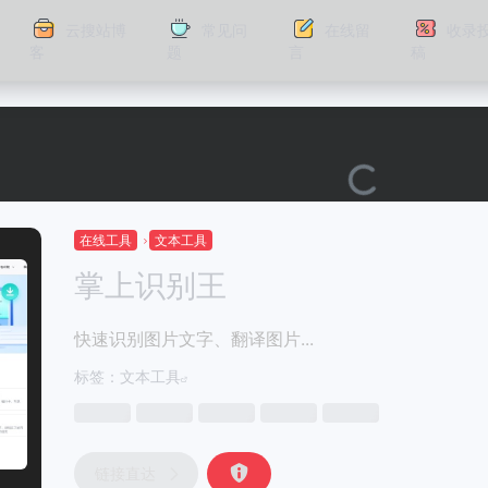
云搜站博
常见问
在线留
收录
客
题
言
稿
在线工具
文本工具
掌上识别王
快速识别图片文字、翻译图片...
标签：
文本工具
链接直达