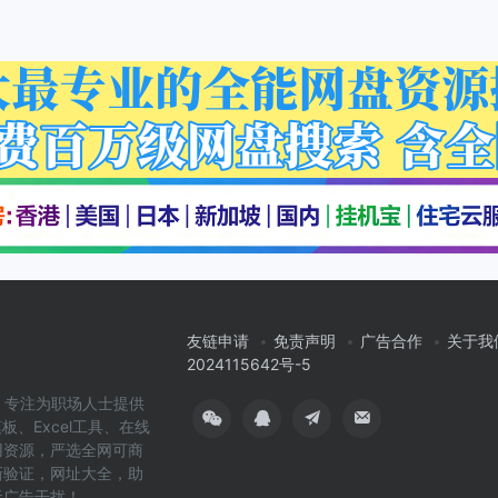
友链申请
免责声明
广告合作
关于我
2024115642号-5
cn）专注为职场人士提供
板、Excel工具、在线
用资源，严选全网可商
新验证，网址大全，助
无广告干扰！