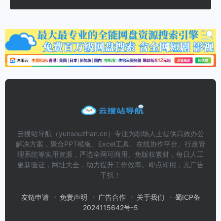
云搜站导航（yunsouzhan.cn）专注为职场人士提供高效办公
解决方案，聚合PPT模板、Excel工具、在线协作平台、行政管
理系统等实用资源，严选全网可商用、免版权素材，每日人工
更新验证，网址大全，助力提升工作效率。即点即用，无广告
干扰！
友链申请
免责声明
广告合作
关于我们
蜀ICP备
2024115642号-5