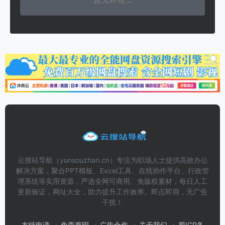
云搜站导航（yunsouzhan.cn）专注为职场人士提供高效办公
解决方案，聚合PPT模板、Excel工具、在线协作平台、行政管
理系统等实用资源，严选全网可商用、免版权素材，每日人工
更新验证，网址大全，助力提升工作效率。即点即用，无广告
干扰！
友链申请
免责声明
广告合作
关于我们
蜀ICP备