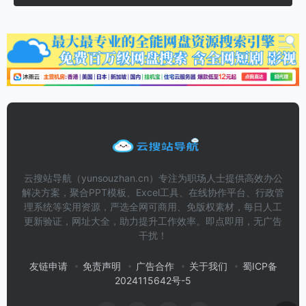
云搜站导航（yunsouzhan.cn）专注为职场人士提供高效办公
解决方案，聚合PPT模板、Excel工具、在线协作平台、行政管
理系统等实用资源，严选全网可商用、免版权素材，每日人工
更新验证，网址大全，助力提升工作效率。即点即用，无广告
干扰！
友链申请
免责声明
广告合作
关于我们
蜀ICP备
2024115642号-5