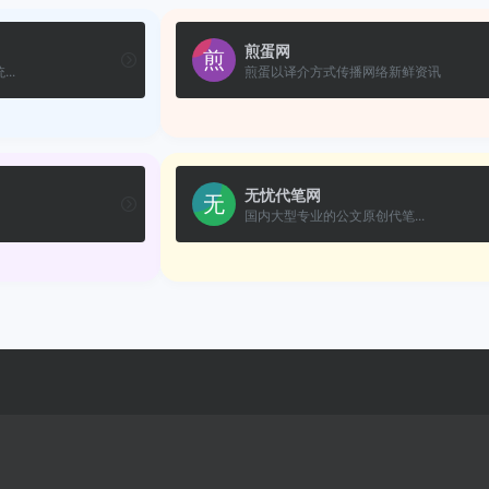
煎蛋网
..
煎蛋以译介方式传播网络新鲜资讯
无忧代笔网
国内大型专业的公文原创代笔...