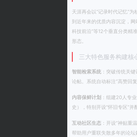
天涯再会以”记录时代记忆”为
到近年来的优质内容沉淀，网站
科技前沿”等12个垂直分类精
形态。
三大特色服务构建核
智能检索系统
：突破传统关键词
论帖。系统自动标注”高赞回复
内容保鲜计划
：组建20人专
史），特别开设”怀旧专区”
互动社区生态
：开设”神贴重
帮助用户重联失散多年的论坛