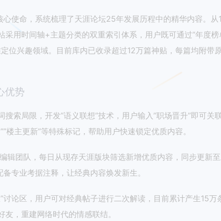
核心使命，系统梳理了天涯论坛25年发展历程中的精华内容。从1
采用时间轴+主题分类的双重索引体系，用户既可通过”年度榜单”
准定位兴趣领域。目前库内已收录超过12万篇神贴，每篇均附带
心优势
搜索局限，开发”语义联想”技术，用户输入”职场晋升”即可关联到
””楼主更新”等特殊标记，帮助用户快速锁定优质内容。
业编辑团队，每日从现存天涯版块筛选新增优质内容，同步更新
并配备专业考据注释，让经典内容焕发新生。
温”讨论区，用户可对经典帖子进行二次解读，目前累计产生15万
好友，重建网络时代的情感联结。