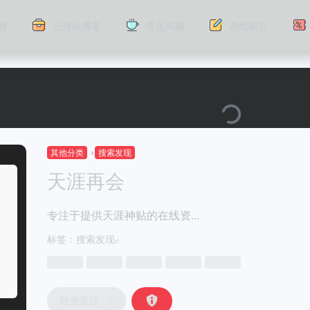
榜
云搜站博客
常见问题
在线留言
其他分类
搜索发现
天涯再会
专注于提供天涯神贴的在线资...
标签：
搜索发现
链接直达