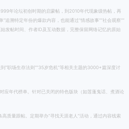
999年论坛初创时期的启蒙帖，到2010年代现象级热帖，再
追溯特定年份的爆款内容，也能通过”情感故事””社会观察””
原始发帖时间、作者ID及互动数据，完整保留网络记忆的原始
”职场生存法则””35岁危机”等相关主题的3000+篇深度讨
至对应年代榜单。针对已关闭的特色版块（如莲蓬鬼话、煮酒论
条高质量跟帖。定期举办”寻找天涯老人”活动，通过内容线索