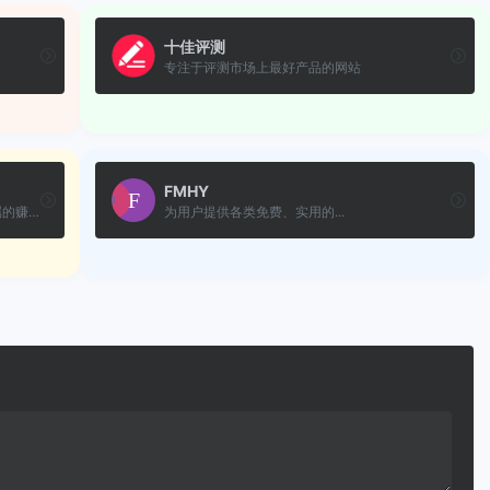
十佳评测
专注于评测市场上最好产品的网站
FMHY
260站长社区：边交流边薅羊毛，站长专属的赚钱论坛。
为用户提供各类免费、实用的...