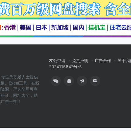
友链申请
免责声明
广告合作
关于我
2024115642号-5
cn）专注为职场人士提供
板、Excel工具、在线
用资源，严选全网可商
新验证，网址大全，助
无广告干扰！