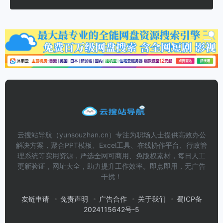
云搜站导航（yunsouzhan.cn）专注为职场人士提供高效办公
解决方案，聚合PPT模板、Excel工具、在线协作平台、行政管
理系统等实用资源，严选全网可商用、免版权素材，每日人工
更新验证，网址大全，助力提升工作效率。即点即用，无广告
干扰！
友链申请
免责声明
广告合作
关于我们
蜀ICP备
2024115642号-5