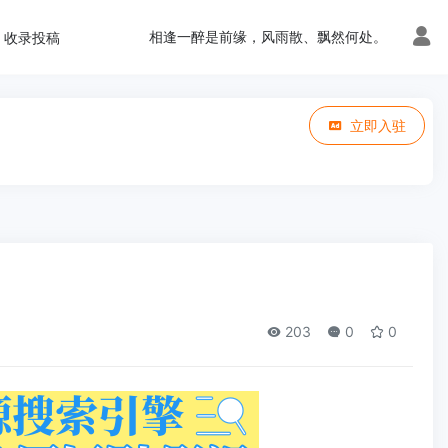
相逢一醉是前缘，风雨散、飘然何处。
收录投稿
立即入驻
203
0
0