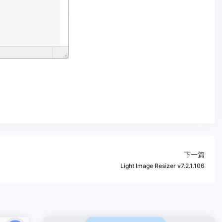
下一篇
Light Image Resizer v7.2.1.106