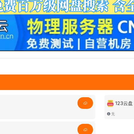
123云盘
无