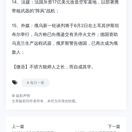
14、法媒：法国斥资17亿美元改造空军基地，以部署携
带核武器的“阵风”战机；
15、外媒：俄乌新一轮谈判将于6月2日在土耳其伊斯坦
布尔举行，乌方称已向俄递交有关停火文件；德国资助
乌克兰生产远程武器，俄罗斯警告德国，已再次成为俄
敌人；
【微语】不骄方能师人之长，而自成其学。
# 每日一看
©
版权声明
文章版权归作者所有，未经允许请勿转载。
上一篇
下一篇