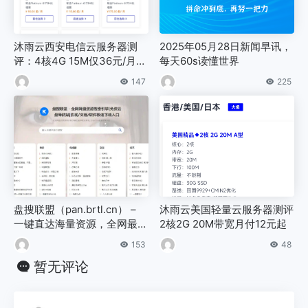
沐雨云西安电信云服务器测
2025年05月28日新闻早讯，
评：4核4G 15M仅36元/月，
每天60s读懂世界
100G防御+自动过白，优惠码
147
225
MYY2026
盘搜联盟（pan.brtl.cn） –
沐雨云美国轻量云服务器测评
一键直达海量资源，全网最强
2核2G 20M带宽月付12元起
百度网盘搜索神器！
153
48
暂无评论