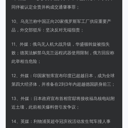
同伴被认定全责并构成交通肇事罪；
10、乌克兰称中国正向20家俄罗斯军工厂供应重要产
品，外交部驳斥：坚决反对无端指责；
11、外媒：俄乌无人机大战升级，华盛顿斡旋被指失
败；德英法解禁乌克兰远程武器使用限制，俄方回应称
此举相当危险；
12、外媒：印国家智库宣布印度已超越日本，成为全球
第四大经济体，并准备在2到3年内超越德国跻身前三；
13、外媒：日本政府宣布首相官邸将接收福岛核电站附
近土壤，此前相关爆料曾引发争议；
14、英媒：利物浦英超夺冠庆祝活动发生驾车撞人事