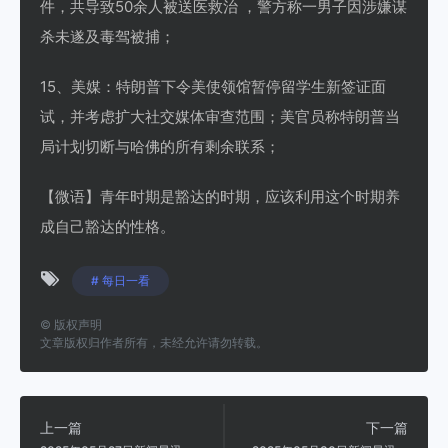
件，共导致50余人被送医救治 ，警方称一男子因涉嫌谋
杀未遂及毒驾被捕；
15、美媒：特朗普下令美使领馆暂停留学生新签证面
试，并考虑扩大社交媒体审查范围；美官员称特朗普当
局计划切断与哈佛的所有剩余联系；
【微语】青年时期是豁达的时期，应该利用这个时期养
成自己豁达的性格。
# 每日一看
©
版权声明
文章版权归作者所有，未经允许请勿转载。
上一篇
下一篇