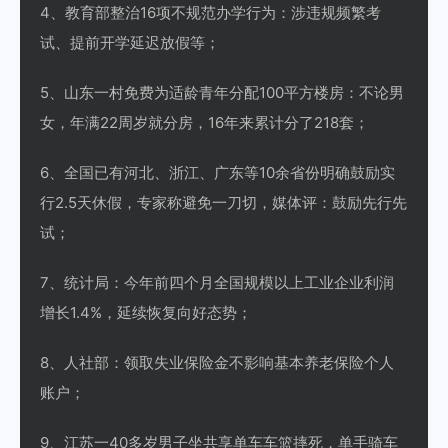
4、教育部整治16项不规范办学行为：涉违规频繁考
试、提前开学延迟放假等；
5、山东一村免费为适龄青年分配100平方楼房：不论男
女，年满22周岁就分房，16年来累计分了218套；
6、全国已有河北、浙江、广东等10余省份明确鼓励实
行2.5天休假，专家称避免一刀切，媒体评：鼓励先行先
试；
7、统计局：今年前四个月全国规模以上工业企业利润
增长1.4%，延续恢复向好态势；
8、人社部：领取失业保险金不影响基本养老保险个人
账户；
9、江苏一40多岁男子坐共享单车车篮摔死，单手骑车