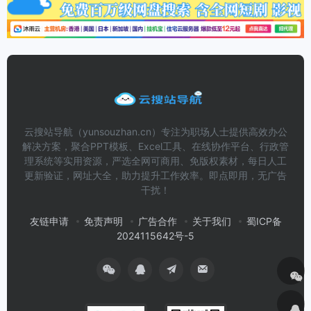
云搜站导航（yunsouzhan.cn）专注为职场人士提供高效办公
解决方案，聚合PPT模板、Excel工具、在线协作平台、行政管
理系统等实用资源，严选全网可商用、免版权素材，每日人工
更新验证，网址大全，助力提升工作效率。即点即用，无广告
干扰！
友链申请
免责声明
广告合作
关于我们
蜀ICP备
2024115642号-5