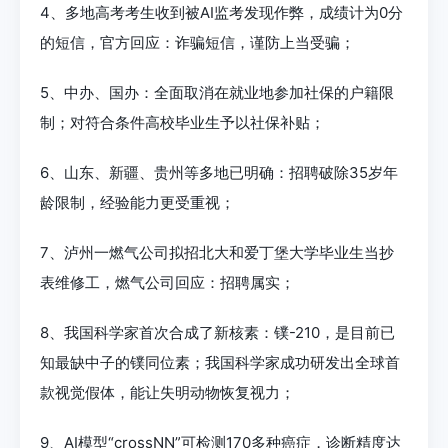
4、多地高考考生收到被AI监考发现作弊，成绩计为0分
的短信，官方回应：诈骗短信，谨防上当受骗；
5、中办、国办：全面取消在就业地参加社保的户籍限
制；对符合条件高校毕业生予以社保补贴；
6、山东、新疆、贵州等多地已明确：招聘破除35岁年
龄限制，经验能力更受重视；
7、泸州一燃气公司拟招北大和爱丁堡大学毕业生当抄
表维修工，燃气公司回应：招聘属实；
8、我国科学家首次合成了新核素：镤-210，是目前已
知最缺中子的镤同位素；我国科学家成功研发出全球首
款视觉假体，能让失明动物恢复视力；
9、AI模型“crossNN”可检测170多种癌症，诊断精度达