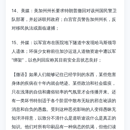
14、美媒：美加州州长要求特朗普撤回对该州国民警卫
队部署，并起诉联邦政府；白宫官员警告加州州长，反
对移民执法或面临逮捕；
15、外媒：以军宣布在医院地下隧道中发现哈马斯领导
人遗体；环保少女称前往加沙运送人道物资途中遭以军
“绑架”，以色列回应称其目前安全且状态良好；
【微语】如果人们能够记住已经学到的东西，某些危害
身体的疾病在十年内就会绝迹。某些政治和社会瘟疫，
只在浅薄的自信和庸俗轻率的气氛里才会传播开来。还
有一类坏书特别适于各个阶层中散布无耻的邪念讹误的
消息和自负的愚蠢。受到这种恶劣影响的人变得愚昧无
知洋洋得意，以致分不清什么是道听途说什么是真正的
知识。他们对所有印刷品有一种病态的饥渴，但他们读