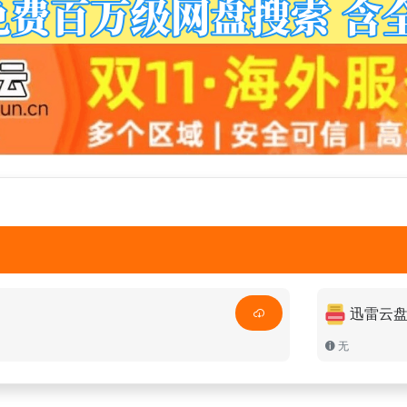
迅雷云
无