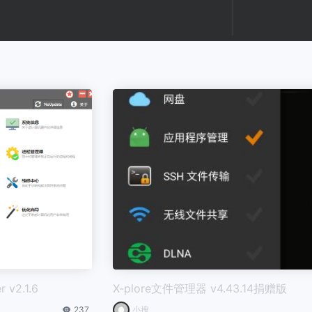
 v2.1.6
X-plore文件管理器 v4.43.14捐赠版
237
小搜