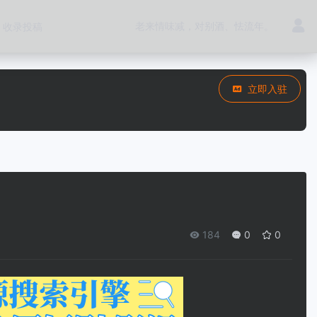
老来情味减，对别酒、怯流年。
收录投稿
立即入驻
184
0
0