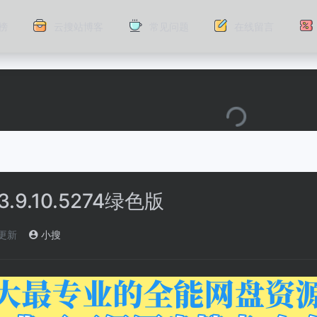
榜
云搜站博客
常见问题
在线留言
 v3.9.10.5274绿色版
)更新
小搜