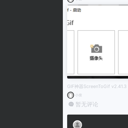
GIF神器ScreenToGif v2.41.3
小搜
暂无评论