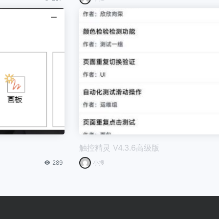
触控精灵 V4.3.6高级版
289
小搜