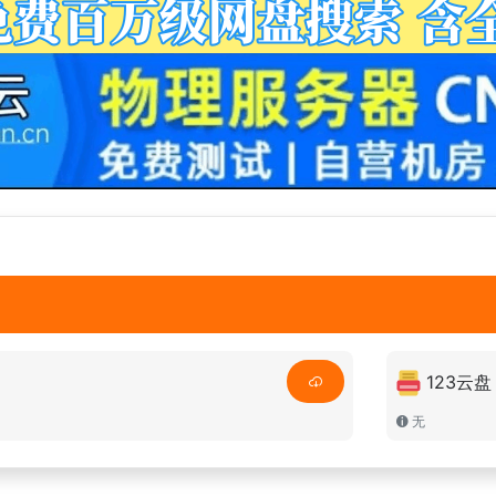
123云盘
无