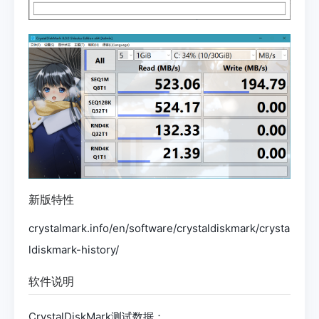
新版特性
crystalmark.info/en/software/crystaldiskmark/crysta
ldiskmark-history/
软件说明
CrystalDiskMark测试数据：