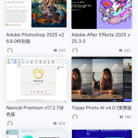
Adobe Photoshop 2025 v2
Adobe After Effects 2025 v
6.8.0特别版
25.3.0
235
223
Navicat Premium v17.2.7绿
Topaz Photo AI v4.0.1便携版
色版
199
204