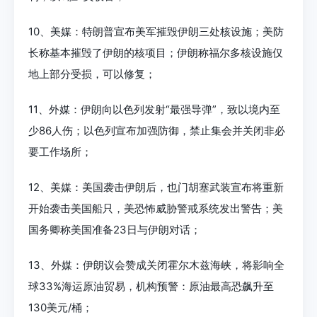
10、美媒：特朗普宣布美军摧毁伊朗三处核设施；美防
长称基本摧毁了伊朗的核项目；伊朗称福尔多核设施仅
地上部分受损，可以修复；
11、外媒：伊朗向以色列发射“最强导弹”，致以境内至
少86人伤；以色列宣布加强防御，禁止集会并关闭非必
要工作场所；
12、美媒：美国袭击伊朗后，也门胡塞武装宣布将重新
开始袭击美国船只，美恐怖威胁警戒系统发出警告；美
国务卿称美国准备23日与伊朗对话；
13、外媒：伊朗议会赞成关闭霍尔木兹海峡，将影响全
球33%海运原油贸易，机构预警：原油最高恐飙升至
130美元/桶；