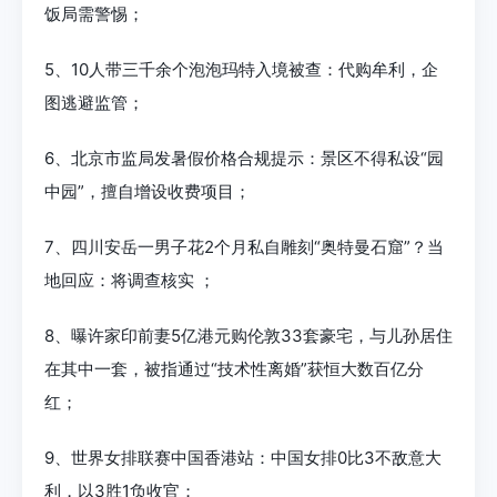
饭局需警惕；
5、10人带三千余个泡泡玛特入境被查：代购牟利，企
图逃避监管；
6、北京市监局发暑假价格合规提示：景区不得私设“园
中园”，擅自增设收费项目；
7、四川安岳一男子花2个月私自雕刻“奥特曼石窟”？当
地回应：将调查核实 ；
8、曝许家印前妻5亿港元购伦敦33套豪宅，与儿孙居住
在其中一套，被指通过“技术性离婚”获恒大数百亿分
红；
9、世界女排联赛中国香港站：中国女排0比3不敌意大
利，以3胜1负收官；