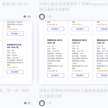
港2核 2G 20
沐雨云服务器深度测评 | 官网muyuyun.c
能云服务专业解析
94
小搜
线，买一送一限时
沐雨云美国9929CMIN2云服务器深度
比与线路分析
91
小搜