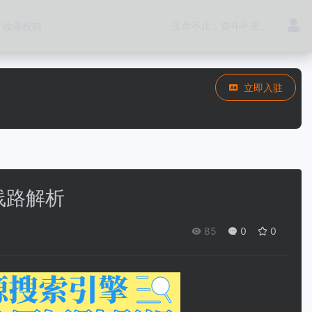
生命不止，奋斗不息。
收录投稿
立即入驻
线路解析
85
0
0