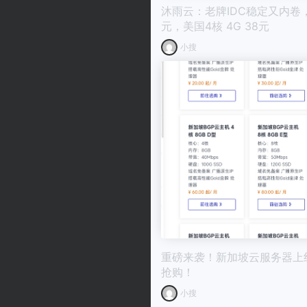
沐雨云：老牌IDC稳定又内卷，香
元，美国4核 4G 38元
小搜
重磅来袭！新加坡云服务器上
抢购！
小搜