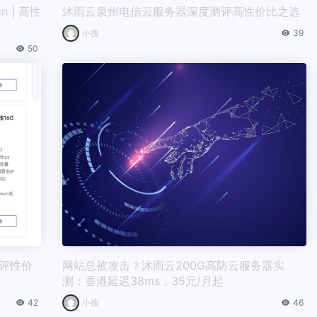
n | 高性
沐雨云泉州电信云服务器深度测评高性价比之选
小搜
39
50
测评性价
网站总被攻击？沐雨云200G高防云服务器实
测：香港延迟38ms，35元/月起
42
小搜
46