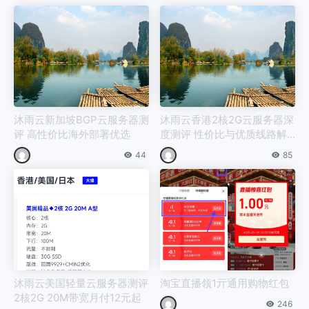
沐雨云新加坡BGP云服务器测
沐雨云香港2核2G云服务器深
评 高性价比海外部署优选
度测评 性价比与优质线路解
析
44
85
沐雨云美国轻量云服务器测评
淘宝直播领1亓通用购物红包
2核2G 20M带宽月付12元起
246