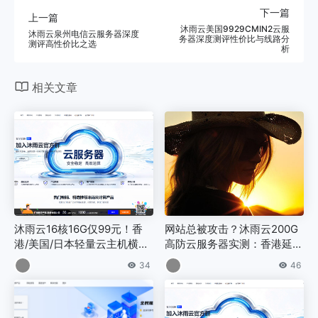
下一篇
上一篇
沐雨云美国9929CMIN2云服
沐雨云泉州电信云服务器深度
务器深度测评性价比与线路分
测评高性价比之选
析
相关文章
沐雨云16核16G仅99元！香
网站总被攻击？沐雨云200G
港/美国/日本轻量云主机横
高防云服务器实测：香港延迟
评，低价高配免备案
38ms，35元/月起
34
46