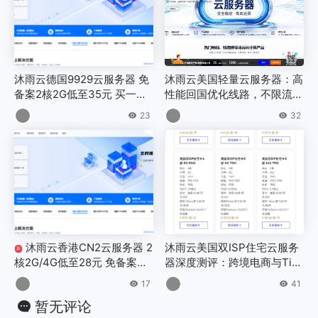
沐雨云德国9929云服务器 免
沐雨云美国轻量云服务器：高
备案2核2G低至35元 买一送
性能回国优化线路，不限流量
一
免备案，原生IP低至¥12.80/
23
32
月起
沐雨云香港CN2云服务器 2
沐雨云美国双ISP住宅云服务
新
核2G/4G低至28元 免备案即
器深度测评：跨境电商与TikT
开即用
ok运营首选
17
41
暂无评论