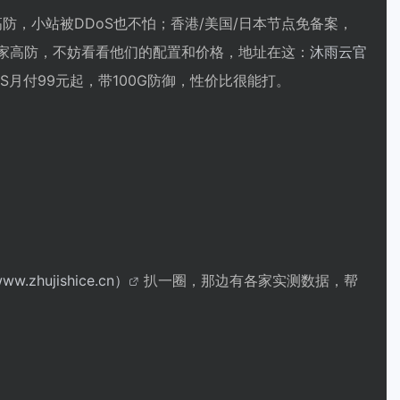
防，小站被DDoS也不怕；香港/美国/日本节点免备案，
哪家高防，不妨看看他们的配置和价格，地址在这：
沐雨云官
月付99元起，带100G防御，性价比很能打。
w.zhujishice.cn）
扒一圈，那边有各家实测数据，帮