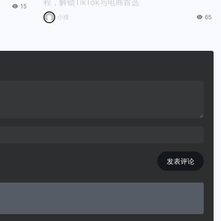
程，解锁TikTok与电商首选
15
小搜
65
发表评论