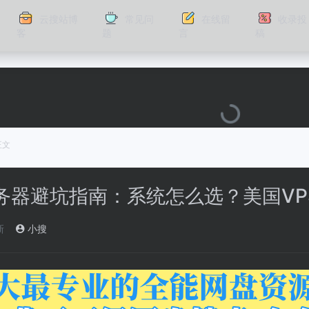
云搜站博
常见问
在线留
收录投
客
题
言
稿
正文
服务器避坑指南：系统怎么选？美国VP
新
小搜