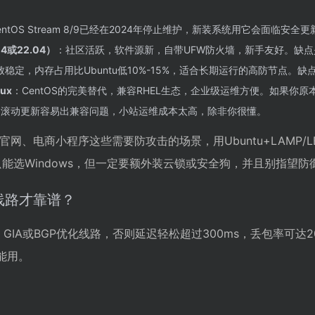
entOS Stream 8/9已经在2024年停止维护，新装系统用它会面临安
04或22.04）
：社区活跃，软件源新，自带UFW防火墙，新手友好。缺点
致稳定，内存占用比Ubuntu低10%-15%，适合长期运行的高防节点。
nux
：CentOS的完美替代，兼容RHEL生态，企业级运维方便。如果你原
：滚动更新容易出兼容问题，小站运维成本太高，除非你很懂。
网、电商小程序这些需要防攻击的场景，用Ubuntu+LAMP/L
只能选Windows，但一定要额外装云锁或安全狗，并且别指望防
线路才靠谱？
2 GIA或BGP优化线路，否则延迟轻松超过300ms，丢包率可
能用。