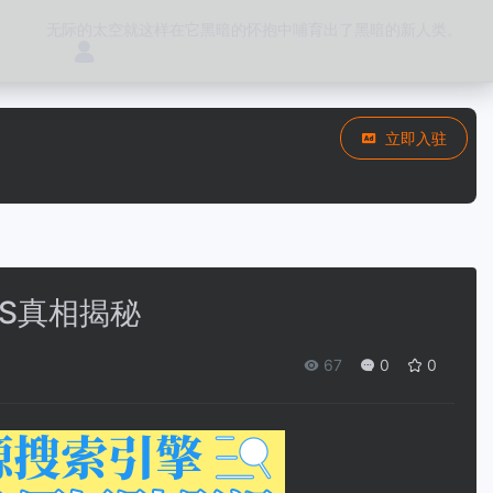
无际的太空就这样在它黑暗的怀抱中哺育出了黑暗的新人类。
立即入驻
S真相揭秘
67
0
0