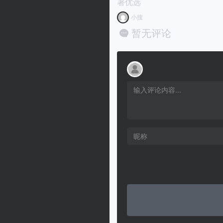
署优选
小搜
暂无评论