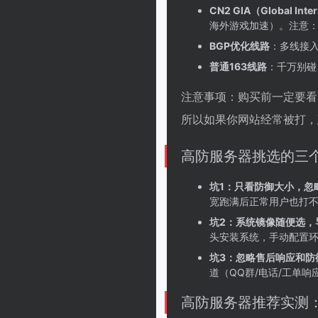
CN2 GIA（Global Inte
海外游戏加速）。注意：有些
BGP优化线路
：多线接入
普通163线路
：千万别碰
注意事项：购买前一定要看商
所以如果你网站经常被打，
高防服务器挑选的三
坑1：只看防御大小，忽
宽跑满后正常用户也打
坑2：系统镜像随便选，
头安装系统，手动配置环境
坑3：忽略售后响应和防
道（QQ群/电话/工单
高防服务器推荐实测