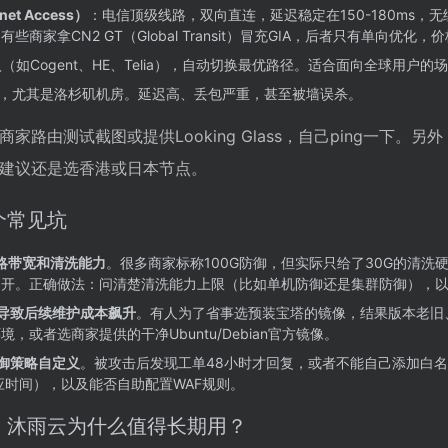
rnet Access）
：电信顶级线路，双向直连，延迟稳定在150-180ms
商家拿CN2 GT（Global Transit）冒充GIA，后者只有单向优
（如Cogent、HE、Telia），自动切换最优路径。适合面向全球用户的场
，尤其是洛杉矶机房。延迟高、丢包严重，甚至被墙误杀。
家路由测试截图或提供Looking Glass，自己ping一下
建议还是选香港或日本节点。
个常见坑
略带宽和清洗能力
。很多商家标称100G防御，但实际只给了30G的清洗
不开。正确做法：问清楚清洗能力上限（比如单机防御还是集群防御），
导致后续维护成本飙升
。有人为了省事选预装宝塔的镜像，结果版本老旧、
，或者选商家提供的干净Ubuntu/Debian官方镜像。
御策略自定义
。被攻击后发现工单48小时才回复，或者不能自己添加白
响应时间），以及能否自助配置WAF规则。
：沐雨云为什么值得长期用？