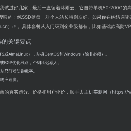
试过好几家，最后一直留着沐雨云。它自带单机50-200G的高
访问嗖嗖的；纯SSD硬盘，对个人站长特别友好。如果你在纠结选
n.cn）
。具体套餐从入门级到企业级都有，比如基础款高防VPS
器的关键要点
 LTS或AlmaLinux），别碰CentOS和Windows（除非必须）。
IA或BGP优化线路，否则延迟感人。
，别只盯着防御数字。
后响应速度。
商的真实跑分、价格和用户评价，顺手去
主机实测网（https://ww