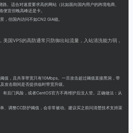
，无绕路。适合对速度要求高的网站（比如面向国内用户的跨境电商、
化，价格便宜但晚高峰还是卡。
景，但国内访问不如CN2 GIA稳。
。另外，美国VPS的高防通常只防御出站流量，入站清洗能力弱，
硬阈值，且共享带宽只有10Mbps。一旦攻击超过阈值直接黑洞，带
以及攻击期间是否提供临时带宽升级。
有后门风险，或者CentOS官方不再维护后没人管。正确做法：从
名单、调整CC防护阈值，会非常被动。建议买之前问清楚技术支持渠