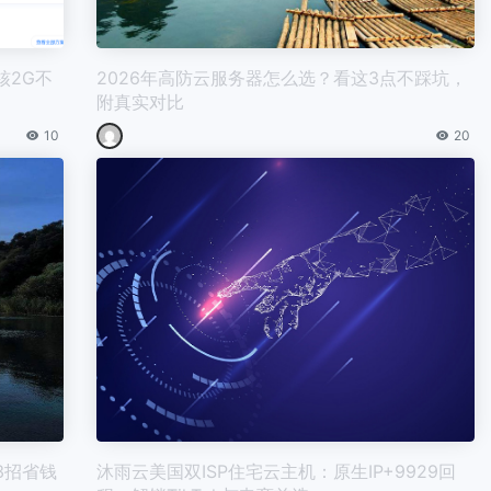
核2G不
2026年高防云服务器怎么选？看这3点不踩坑，
附真实对比
10
20
3招省钱
沐雨云美国双ISP住宅云主机：原生IP+9929回