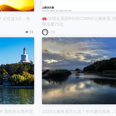
？记住这3点，免
沐雨云美国9929/CMIN2云服务器 2
新
限流量25元
13
小搜
评 高性价比海外部
2026云服务器怎么选？年付避坑指南，