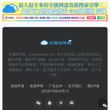
云搜站导航（yunsouzhan.cn）专注为职场人士提供高效办公
解决方案，聚合PPT模板、Excel工具、在线协作平台、行政管
理系统等实用资源，严选全网可商用、免版权素材，每日人工
更新验证，网址大全，助力提升工作效率。即点即用，无广告
干扰！
友链申请
免责声明
广告合作
关于我们
蜀ICP备
2024115642号-5