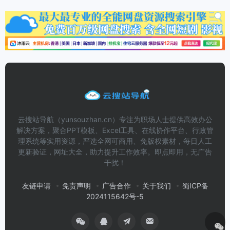
云搜站导航（yunsouzhan.cn）专注为职场人士提供高效办公
解决方案，聚合PPT模板、Excel工具、在线协作平台、行政管
理系统等实用资源，严选全网可商用、免版权素材，每日人工
更新验证，网址大全，助力提升工作效率。即点即用，无广告
干扰！
友链申请
免责声明
广告合作
关于我们
蜀ICP备
2024115642号-5