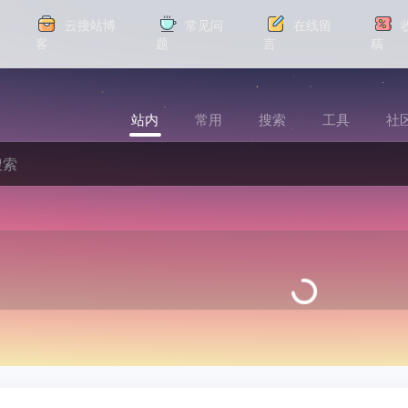
云搜站博
常见问
在线留
客
题
言
稿
站内
常用
搜索
工具
社