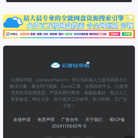
云搜站导航（yunsouzhan.cn）专注为职场人士提供高效办公
解决方案，聚合PPT模板、Excel工具、在线协作平台、行政管
理系统等实用资源，严选全网可商用、免版权素材，每日人工
更新验证，网址大全，助力提升工作效率。即点即用，无广告
干扰！
友链申请
免责声明
广告合作
关于我们
蜀ICP备
2024115642号-5