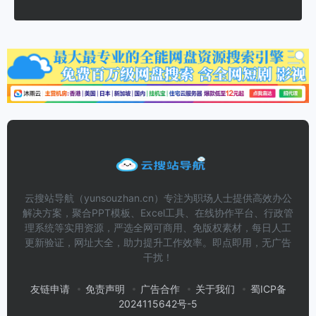
云搜站导航（yunsouzhan.cn）专注为职场人士提供高效办公
解决方案，聚合PPT模板、Excel工具、在线协作平台、行政管
理系统等实用资源，严选全网可商用、免版权素材，每日人工
更新验证，网址大全，助力提升工作效率。即点即用，无广告
干扰！
友链申请
免责声明
广告合作
关于我们
蜀ICP备
2024115642号-5